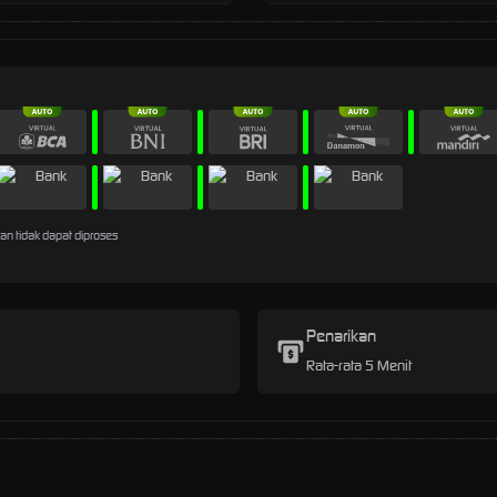
an tidak dapat diproses
Penarikan
Rata-rata 5 Menit