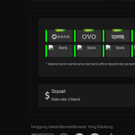
* Selama bank maintenance dan bank offline deposit dan penarik
Deposit
Rata-rata 3 Menit
Tanggung Jawab Bermain
Browser Yang Didukung