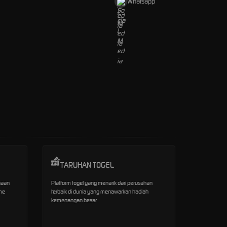
Whatsapp
TARUHAN TOGEL
haan
Platform togel yang menarik dari perusahan
ame
terbaik di dunia yang menawarkan hadiah
kemenangan besar