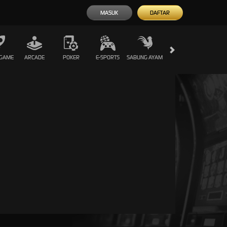
MASUK
DAFTAR
 GAME
ARCADE
POKER
E-SPORTS
SABUNG AYAM
PROMOSI