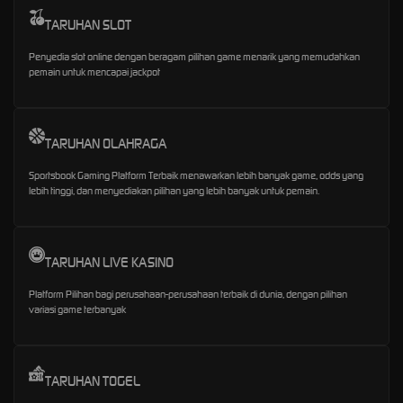
TARUHAN SLOT
Penyedia slot online dengan beragam pilihan game menarik yang memudahkan
pemain untuk mencapai jackpot
TARUHAN OLAHRAGA
Sportsbook Gaming Platform Terbaik menawarkan lebih banyak game, odds yang
lebih tinggi, dan menyediakan pilihan yang lebih banyak untuk pemain.
TARUHAN LIVE KASINO
Platform Pilihan bagi perusahaan-perusahaan terbaik di dunia, dengan pilihan
variasi game terbanyak
TARUHAN TOGEL