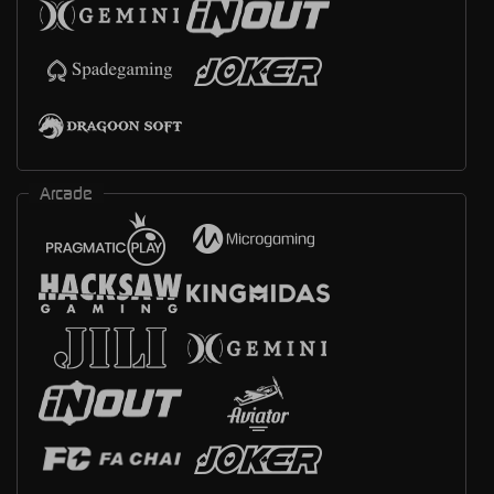
Arcade