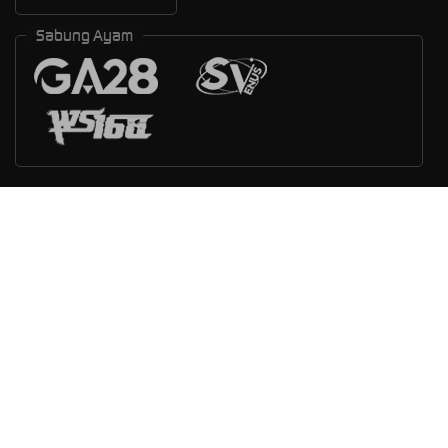
Sabung Ayam