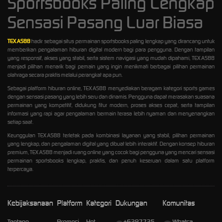
Sportsbooks Paling Lengkap
Sensasi Pasang Luar Biasa
TEXAS88
hadir sebagai situs permainan sportsbooks paling lengkap yang dirancang untuk
memberikan pengalaman hiburan digital modern bagi para pengguna. Dengan tampilan
yang responsif, akses yang stabil, serta sistem navigasi yang mudah dipahami, TEXAS88
menjadi pilihan menarik bagi pemain yang ingin menikmati berbagai pilihan permainan
olahraga secara praktis melalui perangkat apa pun.
Sebagai platform hiburan online, TEXAS88 menyediakan beragam kategori sports games
dengan sensasi pasang yang lebih seru dan dinamis. Pengguna dapat merasakan suasana
permainan yang kompetitif, didukung fitur modern, proses akses cepat, serta tampilan
informasi yang rapi agar pengalaman bermain terasa lebih nyaman dan menyenangkan
setiap saat.
Keunggulan TEXAS88 terletak pada kombinasi layanan yang stabil, pilihan permainan
yang lengkap, dan pengalaman digital yang dibuat lebih interaktif. Dengan konsep hiburan
premium, TEXAS88 menjadi ruang online yang cocok bagi pengguna yang mencari sensasi
permainan sportsbooks lengkap, praktis, dan penuh keseruan dalam satu platform
terpercaya.
Kebijaksanaan
Platform
Kategori
Dukungan
Komunitas
Tentang
Promosi
Hot
+6287725
Whatsa