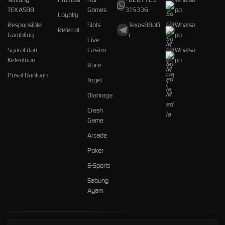
TEXAS88
Games
315336
pp
Loyalty
Responsible
Slots
Texas88offi
Whatsa
Referral
Gambling
c
pp
Live
Syarat dan
Casino
Whatsa
Ketentuan
pp
Race
Pusat Bantuan
Togel
Olahraga
Crash
Game
Arcade
Poker
E-Sports
Sabung
Ayam