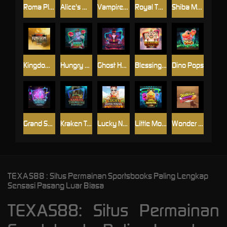
Roma Plus
Alice's Wonder
Vampire Hunter
Royal Thai Dessert
Shiba Mogul
Kingdom Z
Hungry Krahung
Ghost House
Blessing of the Ox
Dino Pops
Grand Shine
Kraken Treasure
Lucky NangKwak
Little Monster
Wonder Cuisine
TEXAS88 : Situs Permainan Sportsbooks Paling Lengkap
Sensasi Pasang Luar Biasa
TEXAS88: Situs Permainan