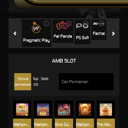
i
i
i
i
i
Jili
No
Fachai
Fat Panda
PG Soft
Pragmatic Play
AMB SLOT
Semua
Top
Slots
permainan
20
Mahjong Legend
Mahjong Legend Xmas
Dino Gems
Mahjong Legacy
The Monkey King