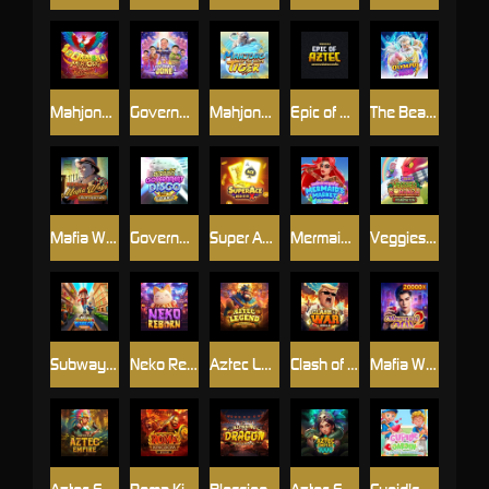
Mahjong of the Phoenix
Government Joke
Mahjong of the White Tiger
Epic of Aztec
The Beat of Olympus 1000
Mafia Ways
Government Disco
Super Ace X
Mermaid's Market
Veggies Bonanza
Subway Runner
Neko Reborn
Aztec Legend
Clash of War
Mafia Ways II : Metro Haven Heist